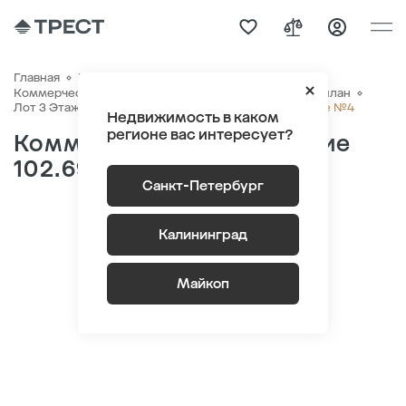
Главная
Коммерческая недвижимость
Коммерческие помещения
ЖК NEWПИТЕР
Генплан
Новый Питер Помещение №4
Лот 3 Этаж 1
Секция 2
Недвижимость в каком
регионе вас интересует?
Коммерческое помещение
102.69 м
2
Санкт-Петербург
Калининград
Майкоп