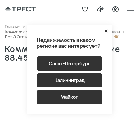
Главная
Коммерческая недвижимость
Коммерческие помещения
ЖК NEWПИТЕР
Генплан
Новый Питер Помещение №1
Лот 3 Этаж 1
Секция 1
Недвижимость в каком
регионе вас интересует?
Коммерческое помещение
88.45 м
2
Санкт-Петербург
Калининград
Майкоп