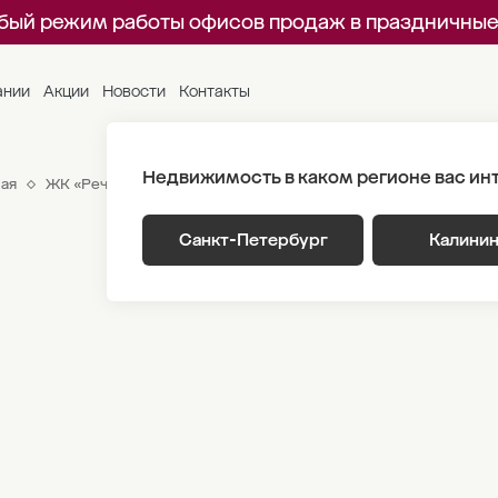
бый режим работы офисов продаж в праздничные
ании
Акции
Новости
Контакты
Недвижимость в каком регионе вас ин
ая
ЖК «Речной квартал»
Генплан
Очередь 1 Этаж 4
Кор
Санкт-Петербург
Калини