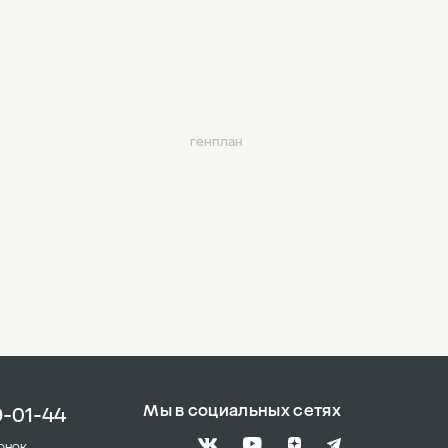
генплан
Мы в социальных сетях
9-01-44
онок