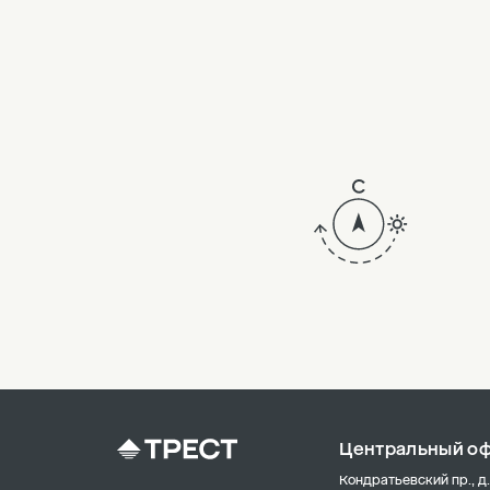
21
20
19
18
17
16
15
14
13
12
Центральный о
11
Кондратьевский пр., д.