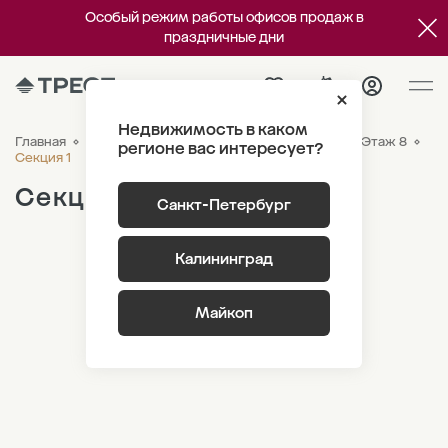
Особый режим работы офисов продаж в
праздничные дни
Недвижимость в каком
Главная
ЖК «Парусная 1»
Генплан
Корпус 3.3 Этаж 8
регионе вас интересует?
Секция 1
Секция 1
Санкт-Петербург
Калининград
Майкоп