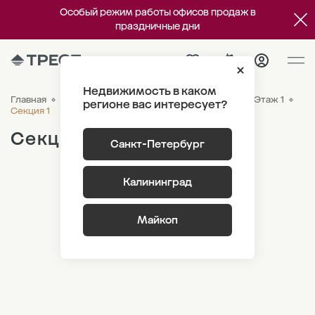
Особый режим работы офисов продаж в
праздничные дни
Недвижимость в каком
Главная
ЖК «Парусная 1»
Генплан
Корпус 3.3 Этаж 1
регионе вас интересует?
Секция 1
Секция 1
Санкт-Петербург
Калининград
Майкоп