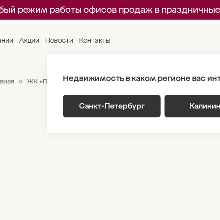
бый режим работы офисов продаж в праздничные
ании
Акции
Новости
Контакты
Недвижимость в каком регионе вас ин
вная
ЖК «Парусная 1»
Генплан
Корпус 3.2 Этаж 6
Секц
Санкт-Петербург
Калини