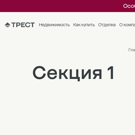
Осо
Недвижимость
Как купить
Отделка
О комп
Гла
Секция 1
8
7
6