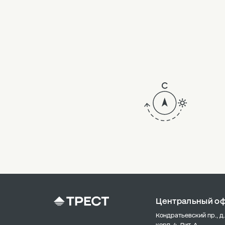
5
4
3
2
1
Центральный о
Кондратьевский пр., д.
корп. 4, Лит. А