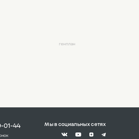
генплан
Мы в социальных сетях
9-01-44
онок