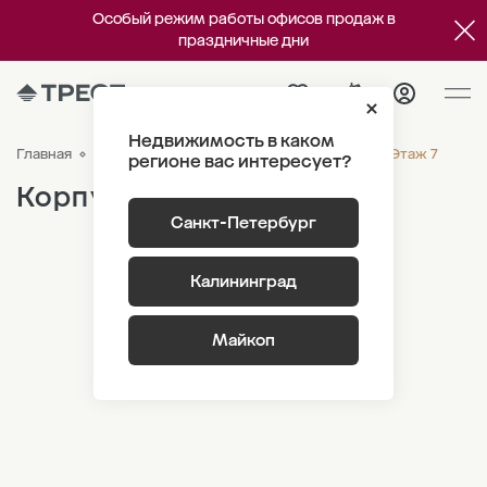
Особый режим работы офисов продаж в
праздничные дни
Недвижимость в каком
Корпус 3.1 Этаж 7
Главная
ЖК «Парусная 1»
Генплан
регионе вас интересует?
Корпус 3.1
Санкт-Петербург
Калининград
Майкоп