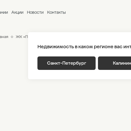
ании
Акции
Новости
Контакты
вная
ЖК «Парусная 1»
Генплан
Корпус 2.2 Этаж 2
Секц
Недвижимость в каком регионе вас ин
Санкт-Петербург
Калини