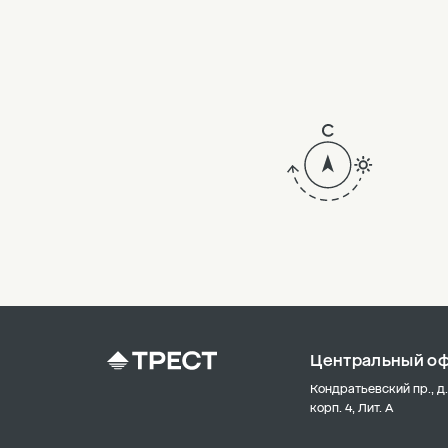
2
1
Центральный о
Кондратьевский пр., д.
корп. 4, Лит. А