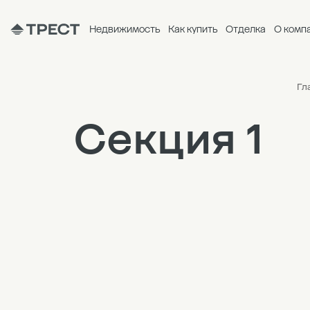
Недвижимость
Как купить
Отделка
О комп
Гл
Секция 1
12
11
10
9