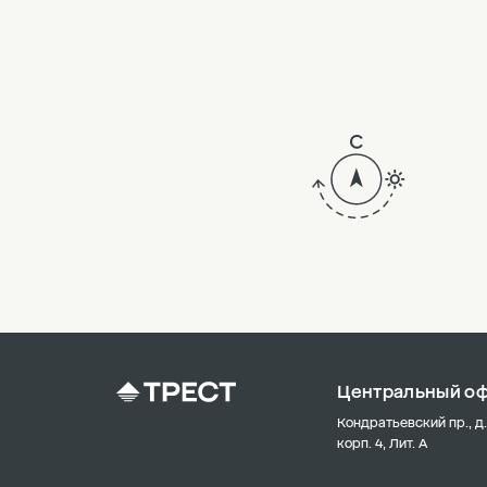
8
7
6
5
4
3
2
Центральный о
Кондратьевский пр., д.
корп. 4, Лит. А