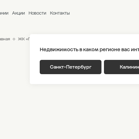
ании
Акции
Новости
Контакты
авная
ЖК «Парусная 1»
Генплан
Корпус 1.1 Этаж 2
Секци
Недвижимость в каком регионе вас ин
Санкт-Петербург
Калини