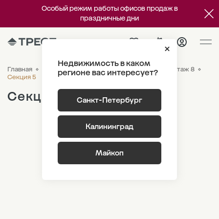
Особый режим работы офисов продаж в
праздничные дни
Недвижимость в каком
Главная
ЖК «Новый Питер»
Генплан
Лот 1.2 Этаж 8
регионе вас интересует?
Секция 5
Секция 5
Санкт-Петербург
Калининград
Майкоп