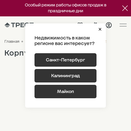
Особый режим работы офисов продаж в
праздничные дни
Недвижимость в каком
Корпус 5 Этаж 2
Главная
ЖК «Наука»
Генплан
регионе вас интересует?
Корпус 5
Санкт-Петербург
Калининград
Майкоп