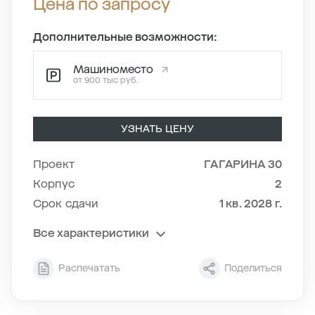
Цена по запросу
Дополнительные возможности:
Машиноместо
от 900 тыс руб.
УЗНАТЬ ЦЕНУ
Проект
ГАГАРИНА 30
Корпус
2
Срок сдачи
1 кв. 2028 г.
Все характеристики
Секция
2
Распечатать
Поделиться
Этаж
2/9
Тип планировки
1-3