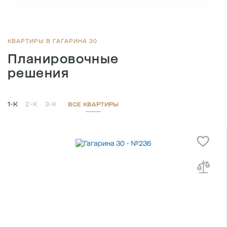
2
Общая площадь , м
57.1
2
Жилая площадь , м
20.7
2
Площадь кухни , м
18.4
КВАРТИРЫ В ГАГАРИНА 30
Планировочные
решения
1-К
2-К
3-К
ВСЕ КВАРТИРЫ