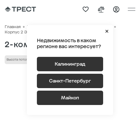
Главная
Квартиры
ЖК «Гагарина 30»
Генплан
Квартира №162
Корпус 2 Этаж 2
Секция 2
Недвижимость в каком
2-комнатная 57.1 м
2
регионе вас интересует?
Высота потолка 2,72 м
Кухня-гостиная
лоджия/балкон
Калининград
Санкт-Петербург
Майкоп