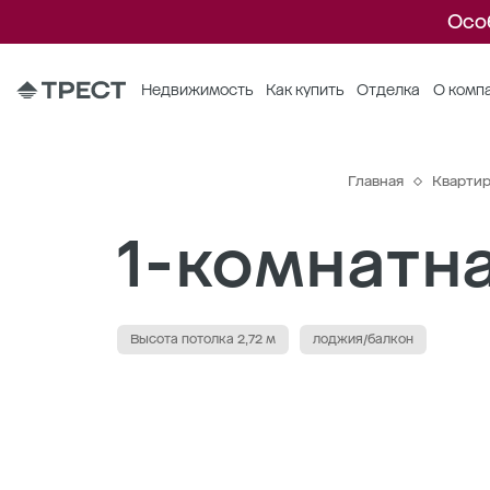
Осо
Недвижимость
Как купить
Отделка
О комп
Главная
Кварти
1-комнатна
Высота потолка 2,72 м
лоджия/балкон