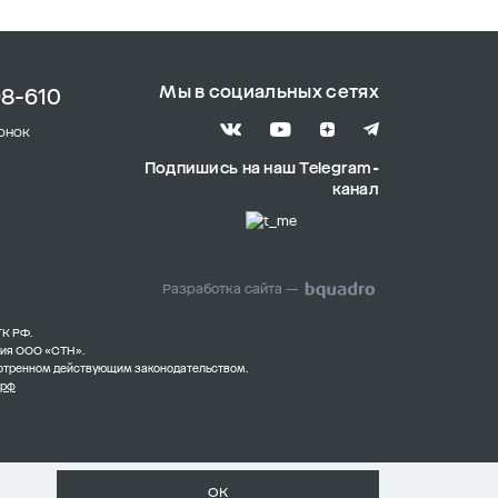
Мы в социальных сетях
98-610
онок
Подпишись на наш Telegram-
канал
Разработка сайта —
ГК РФ.
ния ООО «СТН».
смотренном действующим законодательством.
.рф
ОК