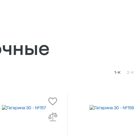
очные
1-К
2-К