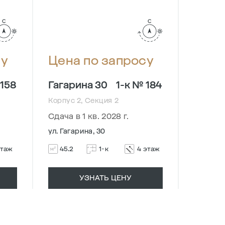
су
Цена по запросу
Цена
 158
Гагарина 30
1-к № 184
Гагар
Корпус 2, Секция 2
Корпус 
Сдача в 1 кв. 2028 г.
Сдача в 
ул. Гагарина, 30
ул. Гага
этаж
45.2
1-к
4 этаж
42.6
УЗНАТЬ ЦЕНУ