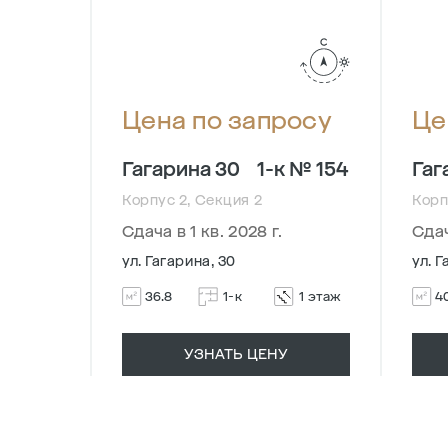
осу
Цена по запросу
Це
 № 301
Гагарина 30
1-к № 154
Гаг
Корпус 2, Секция 2
Корп
Сдача в 1 кв. 2028 г.
Сдач
ул. Гагарина, 30
ул. Г
9 этаж
36.8
1-к
1 этаж
4
УЗНАТЬ ЦЕНУ