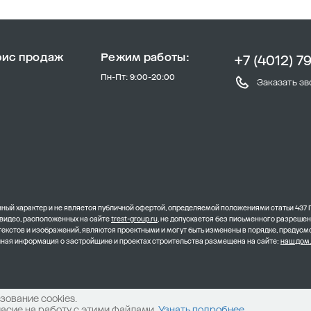
фис продаж
Режим работы:
+7 (4012) 7
Пн-Пт: 9:00-20:00
Заказать зв
ый характер и не является публичной офертой, определяемой положениями статьи 437 
 видео, расположенных на сайте
trest-group.ru
, не допускается без письменного разреше
 текстов и изображений, являются проектными и могут быть изменены в порядке, преду
олная информация о застройщике и проектах строительства размещена на сайте:
наш.дом
ование cookies.
ласие на работу с этими файлами.
Узнать подробнее