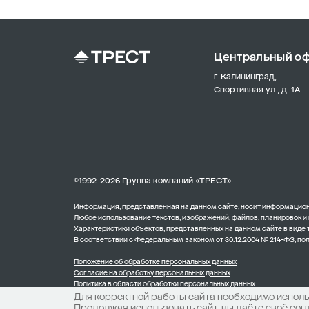
Центральный о
г. Калининград,
Спортивная ул., д. 1А
©1992-2026 Группа компаний «ТРЕСТ»
Информация, представленная на данном сайте, носит информационн
Любое использование текстов, изображений, файлов, планировок и
Характеристики объектов, представленных на данном сайте в виде
В соответствии с Федеральным законом от 30.12.2004 № 214-ФЗ, п
Положение об обработке персональных данных
Согласие на обработку персональных данных
Политика в области обработки персональных данных
Для корректной работы сайта необходимо использ
Продолжая использовать сайт, вы даёте своё сог