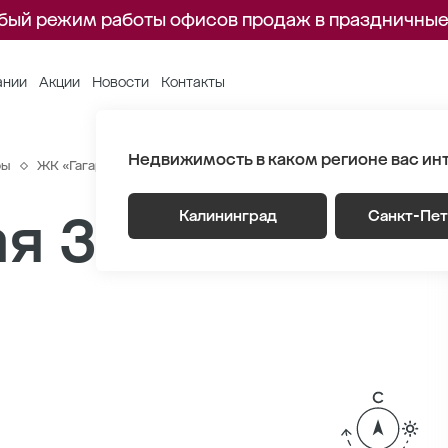
бый режим работы офисов продаж в праздничные
ании
Акции
Новости
Контакты
Недвижимость в каком регионе вас ин
ры
ЖК «Гагарина 30»
Генплан
Корпус 2 Этаж 3
Секция 
я 35.7 м
Калининград
Санкт-Пе
2