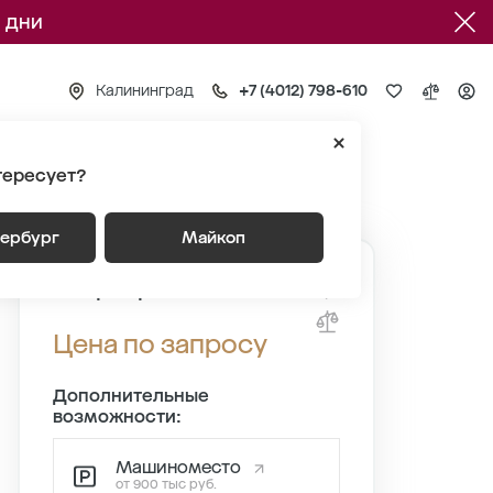
 дни
Калининград
+7 (4012) 798-610
тересует?
3
Квартира №249
тербург
Майкоп
Квартира №249
Цена по запросу
Дополнительные
возможности:
Машиноместо
от 900 тыс руб.