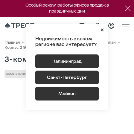
Особый режим работы офисов продаж в
праздничные дни
Недвижимость в каком
Главная
Квартиры
ЖК «Дом на Красной»
Генплан
регионе вас интересует?
Квартира №211
Корпус 2 Этаж 2
Секция 5
3-комнатная 85 м
2
Калининград
Высота потолка 2.75 м
Кухня-гостиная
кладовая
Санкт-Петербург
Майкоп