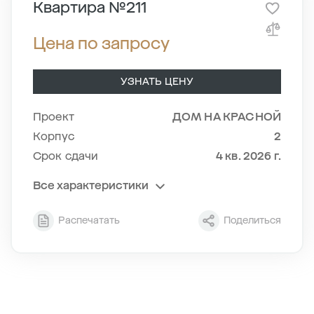
Квартира №211
Цена по запросу
УЗНАТЬ ЦЕНУ
Проект
ДОМ НА КРАСНОЙ
Корпус
2
Срок сдачи
4 кв. 2026 г.
Все характеристики
Секция
5
Распечатать
Поделиться
Этаж
2/8
Тип планировки
5-1
2
Общая площадь , м
85
2
Жилая площадь , м
36.2
2