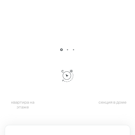
квартира на
секция в доме
этаже