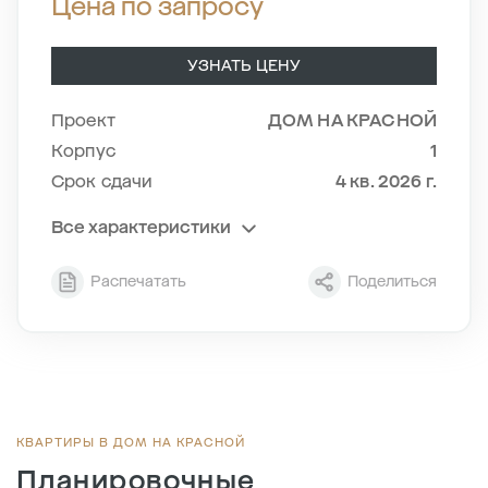
Цена по запросу
УЗНАТЬ ЦЕНУ
Проект
ДОМ НА КРАСНОЙ
Корпус
1
Срок сдачи
4 кв. 2026 г.
Все характеристики
Секция
2
Распечатать
Поделиться
Этаж
2/8
Тип планировки
2-6
2
Общая площадь , м
80.3
2
Жилая площадь , м
36.6
2
Площадь кухни , м
19.3
КВАРТИРЫ В ДОМ НА КРАСНОЙ
Планировочные