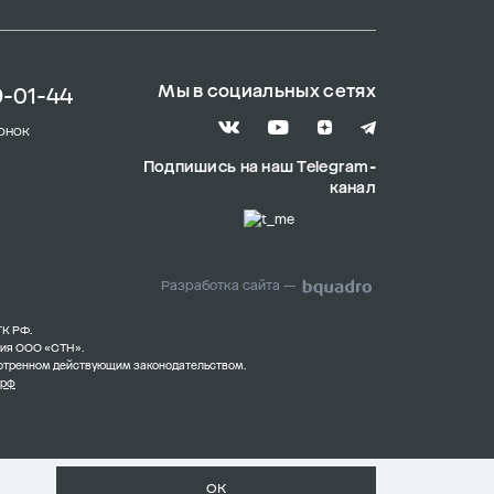
Мы в социальных сетях
9-01-44
онок
Подпишись на наш Telegram-
канал
Разработка сайта —
ГК РФ.
ния ООО «СТН».
смотренном действующим законодательством.
.рф
ОК