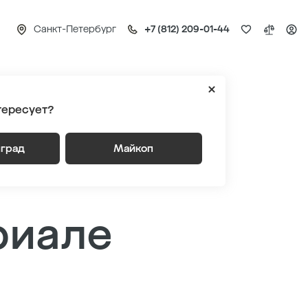
Санкт-Петербург
+7 (812) 209-01-44
скарёвском мемориале
тересует?
СТ»
нград
Майкоп
риале