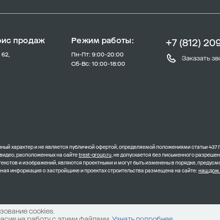
фис продаж
Режим работы:
+7 (812) 20
 62,
Пн-Пт: 9:00-20:00
Заказать зв
Сб-Вс: 10:00-18:00
ый характер и не является публичной офертой, определяемой положениями статьи 437 
 видео, расположенных на сайте
trest-group.ru
, не допускается без письменного разреше
 текстов и изображений, являются проектными и могут быть изменены в порядке, преду
олная информация о застройщике и проектах строительства размещена на сайте:
наш.дом
ование cookies.
ласие на работу с этими файлами.
Узнать подробнее