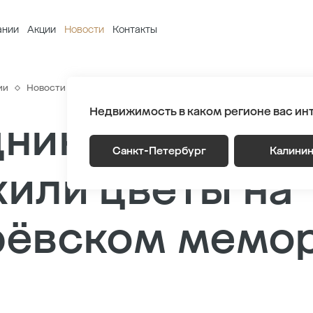
ании
Акции
Новости
Контакты
ии
Новости
Сотрудники ГК «ТРЕСТ» возложили цветы на Пи
Недвижимость в каком регионе вас ин
ники ГК «ТРЕ
Санкт-Петербург
Калини
или цветы на
рёвском мемо