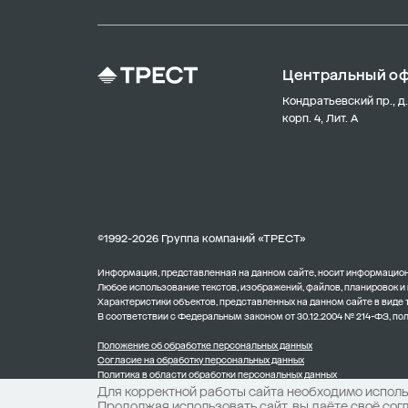
Центральный о
Кондратьевский пр., д.
корп. 4, Лит. А
©1992-2026 Группа компаний «ТРЕСТ»
Информация, представленная на данном сайте, носит информационн
Любое использование текстов, изображений, файлов, планировок и
Характеристики объектов, представленных на данном сайте в виде
В соответствии с Федеральным законом от 30.12.2004 № 214-ФЗ, п
Положение об обработке персональных данных
Согласие на обработку персональных данных
Политика в области обработки персональных данных
Для корректной работы сайта необходимо использ
Продолжая использовать сайт, вы даёте своё сог