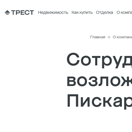
Недвижимость
Как купить
Отделка
О комп
Главная
О компан
Сотруд
возлож
Писка