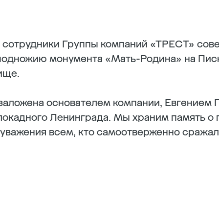
 сотрудники Группы компаний «ТРЕСТ» сов
 подножию монумента «Мать-Родина» на Пи
ище.
заложена основателем компании, Евгением 
окадного Ленинграда. Мы храним память о п
 уважения всем, кто самоотверженно сражал