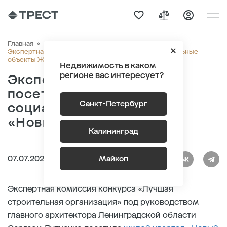
Главная
О компании
Новости
Экспертная комиссия посетила строящиеся социальные
объекты ЖК «Новый Питер»
Недвижимость в каком
регионе вас интересует?
Экспертная комиссия
посетила строящиеся
Санкт-Петербург
социальные объекты ЖК
«Новый Питер»
Калининград
07.07.2026
Майкоп
Экспертная комиссия конкурса «Лучшая
строительная организация» под руководством
главного архитектора Ленинградской области