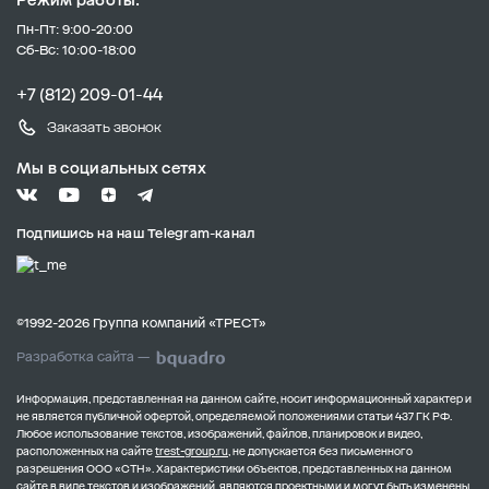
Режим работы:
Пн-Пт: 9:00-20:00
Сб-Вс: 10:00-18:00
+7 (812) 209-01-44
Заказать звонок
Мы в социальных сетях
Подпишись на наш Telegram-канал
©1992-2026 Группа компаний «ТРЕСТ»
Разработка сайта —
Информация, представленная на данном сайте, носит информационный характер и
не является публичной офертой, определяемой положениями статьи 437 ГК РФ.
Любое использование текстов, изображений, файлов, планировок и видео,
расположенных на сайте
trest-group.ru
, не допускается без письменного
разрешения ООО «СТН».
Характеристики объектов, представленных на данном
сайте в виде текстов и изображений, являются проектными и могут быть изменены