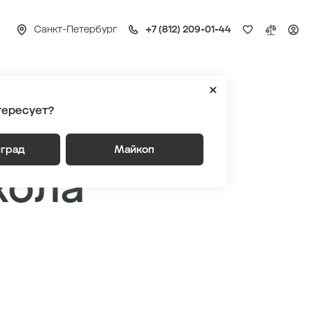
Санкт-Петербург
+7 (812) 209-01-44
 школа искусств
тересует?
ся к
нград
Майкоп
кола