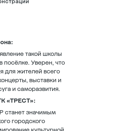
монстрации
;
она:
оявление такой школы
 посёлке. Уверен, что
я для жителей всего
концерты, выставки и
уга и саморазвития.
ГК «ТРЕСТ»:
Р станет значимым
ого городского
мирование культурной