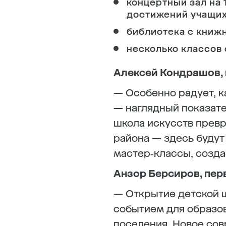
концертный зал на
достижений учащих
библиотека с книж
несколько классов 
Алексей Кондрашов, 
— Особенно радует, к
— наглядный показате
школа искусств превр
района — здесь будут
мастер‑классы, созд
Анзор Берсиров, пер
— Открытие детской 
событием для образов
поселения. Новое сов