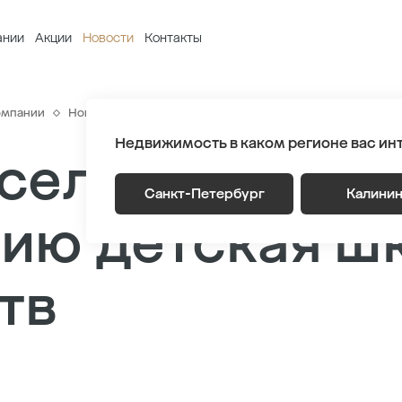
ании
Акции
Новости
Контакты
омпании
Новости
В Новоселье готовится к открытию детская
Недвижимость в каком регионе вас ин
селье готовит
Санкт-Петербург
Калини
ию детская ш
тв