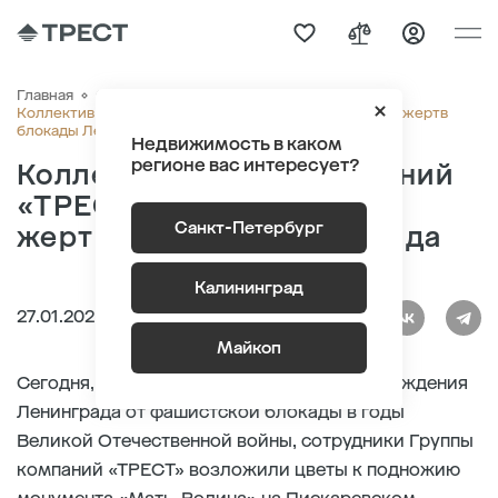
Главная
О компании
Новости
Коллектив Группы компаний «ТРЕСТ» почтил память жертв
блокады Ленинграда
Недвижимость в каком
регионе вас интересует?
Коллектив Группы компаний
«ТРЕСТ» почтил память
Санкт-Петербург
жертв блокады Ленинграда
Калининград
27.01.2025
Майкоп
Сегодня, в 81-ю годовщину полного освобождения
Ленинграда от фашистской блокады в годы
Великой Отечественной войны, сотрудники Группы
компаний «ТРЕСТ» возложили цветы к подножию