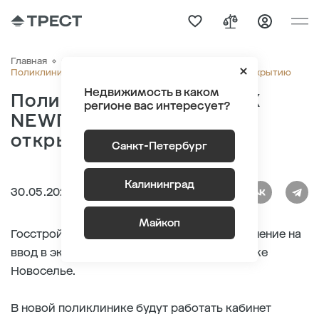
Главная
О компании
Новости
Поликлиника рядом с ЖК NEWПИТЕР готовится к открытию
Недвижимость в каком
Поликлиника рядом с ЖК
регионе вас интересует?
NEWПИТЕР готовится к
открытию
Санкт-Петербург
Калининград
30.05.2024
Майкоп
Госстройнадзор Ленобласти выдал разрешение на
ввод в эксплуатацию поликлиники в посёлке
Новоселье.
В новой поликлинике будут работать кабинет