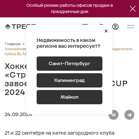
Особый режим работы офисов продаж в
праздничные дни
Недвижимость в каком
Главная
О компании
Новости
регионе вас интересует?
Хоккейная команда «Строительный трест» стала обладателем
кубка BLACK CUP 2024
Санкт-Петербург
Хоккейная команда
«Строительный трест»
Калининград
завоевала кубок BLACK CUP
2024
Майкоп
24.09.2024
21 и 22 сентября на катке загородного клуба