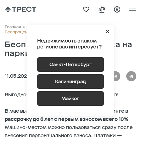
Главная
О компании
Новости
Беспроцентная рассрочка на паркинг до 6 лет!
Недвижимость в каком
Беспроцентная рассрочка на
регионе вас интересует?
паркинг до 6 лет!
Санкт-Петербург
11.05.2023
Калининград
Выгодное предложение для автовладельцев!
Майкоп
В мае вы можете приобрести
место в паркинге в
рассрочку до 6 лет с первым взносом всего 10%
.
Машино-местом можно пользоваться сразу после
внесения первоначального взноса. Платежи —