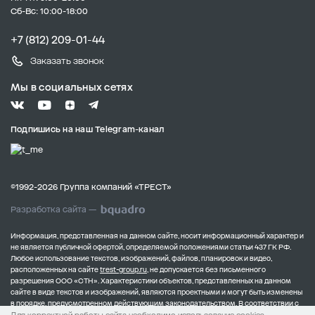
Сб-Вс: 10:00-18:00
+7 (812) 209-01-44
Заказать звонок
Мы в социальных сетях
Подпишись на наш Telegram-канал
©1992-2026 Группа компаний «ТРЕСТ»
Разработка сайта —
Информация, представленная на данном сайте, носит информационный характер и
не является публичной офертой, определяемой положениями статьи 437 ГК РФ.
Любое использование текстов, изображений, файлов, планировок и видео,
расположенных на сайте
trest-group.ru
, не допускается без письменного
разрешения ООО «СТН».
Характеристики объектов, представленных на данном
сайте в виде текстов и изображений, являются проектными и могут быть изменены
в порядке, предусмотренном действующим законодательством.
В соответствии с