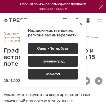
Особый режим работы офисов продаж в
праздничные дни
Недвижимость в каком
Главная
О компании
Новости
регионе вас интересует?
График передачи квартир и встроенных помещений в 15 лоте
ЖК NEWПИТЕР
Санкт-Петербург
График передачи квартир и
встроенных помещений в 15
Калининград
лоте ЖК NEWПИТЕР
Майкоп
29.11.2023
Уважаемые покупатели квартир и встроенных
помещений в 15 лоте ЖК NEWПИТЕР!