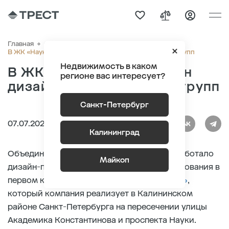
Главная
О компании
Новости
В ЖК «Наука» разработан дизайн-проект входных групп
Недвижимость в каком
В ЖК «Наука» разработан
регионе вас интересует?
дизайн-проект входных групп
Санкт-Петербург
07.07.2022
Калининград
Объединение «Строительный трест» разработало
Майкоп
дизайн-проект отделки мест общего пользования в
первом корпусе жилого комплекса
«Наука»
,
который компания реализует в Калининском
районе Санкт-Петербурга на пересечении улицы
Академика Константинова и проспекта Науки.