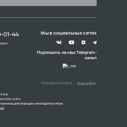
Мы в социальных сетях
9-01-44
онок
Подпишись на наш Telegram-
канал
Разработка сайта —
ГК РФ.
ния ООО «СТН».
смотренном действующим законодательством.
.рф