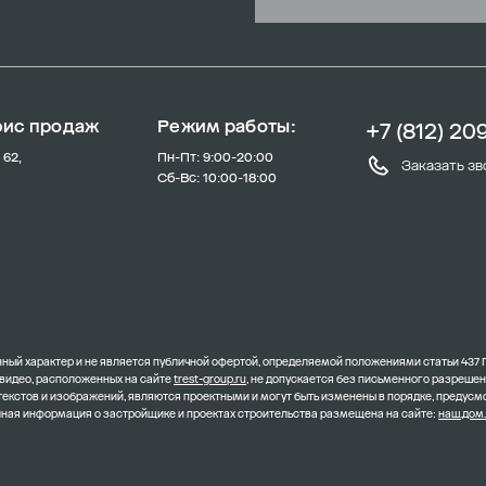
фис продаж
Режим работы:
+7 (812) 20
 62,
Пн-Пт: 9:00-20:00
Заказать зв
Сб-Вс: 10:00-18:00
ый характер и не является публичной офертой, определяемой положениями статьи 437 
 видео, расположенных на сайте
trest-group.ru
, не допускается без письменного разреше
 текстов и изображений, являются проектными и могут быть изменены в порядке, преду
олная информация о застройщике и проектах строительства размещена на сайте:
наш.дом