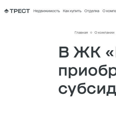
Недвижимость
Как купить
Отделка
О комп
Главная
О компании
В ЖК «
приобр
субси