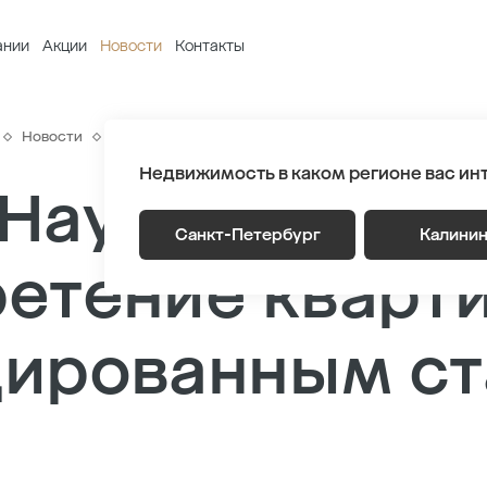
ании
Акции
Новости
Контакты
Новости
В ЖК «Наука» доступно приобретение квартир по с
Недвижимость в каком регионе вас ин
Наука» досту
Санкт-Петербург
Калини
етение кварти
дированным с