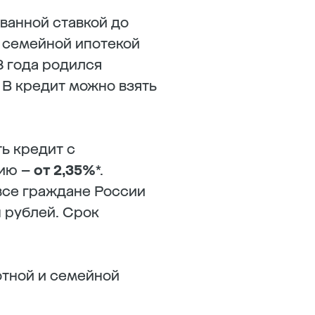
ванной ставкой до
о семейной ипотекой
8 года родился
 В кредит можно взять
ь кредит с
цию –
от 2,35%
*.
все граждане России
н рублей. Срок
отной и семейной