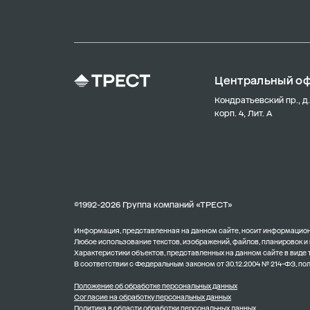
Центральный о
Кондратьевский пр., д.
корп. 4, Лит. А
©1992-2026 Группа компаний «ТРЕСТ»
Информация, представленная на данном сайте, носит информационн
Любое использование текстов, изображений, файлов, планировок и
Характеристики объектов, представленных на данном сайте в виде
В соответствии с Федеральным законом от 30.12.2004 № 214-ФЗ, п
Положение об обработке персональных данных
Согласие на обработку персональных данных
Политика в области обработки персональных данных