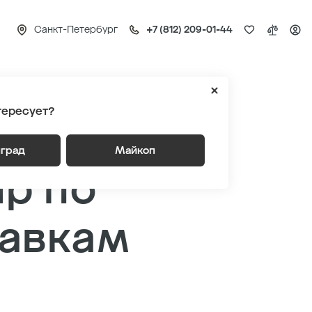
Санкт-Петербург
+7 (812) 209-01-44
убсидированным ставкам
тересует?
пно
нград
Майкоп
р по
тавкам