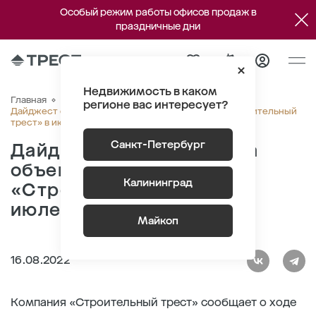
Особый режим работы офисов продаж в
праздничные дни
Недвижимость в каком
Главная
О компании
Новости
регионе вас интересует?
Дайджест строительства объектов компании «Строительный
трест» в июле 2022 года
Санкт-Петербург
Дайджест строительства
объектов компании
Калининград
«Строительный трест» в
июле 2022 года
Майкоп
16.08.2022
Компания «Строительный трест» сообщает о ходе