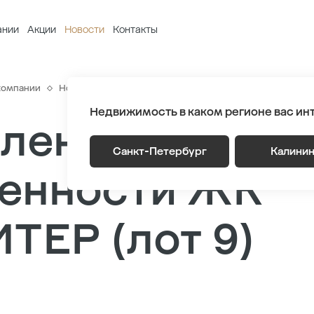
ании
Акции
Новости
Контакты
компании
Новости
Оформление права собственности ЖК NEW
Недвижимость в каком регионе вас ин
ление права
Санкт-Петербург
Калини
венности ЖК
ЕР (лот 9)