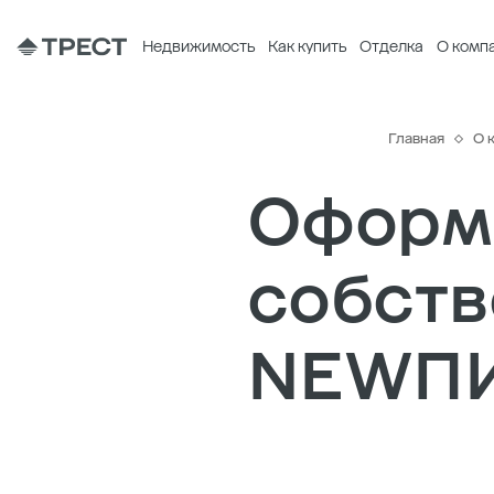
Недвижимость
Как купить
Отделка
О комп
Главная
О 
Оформ
собст
NEWПИТ