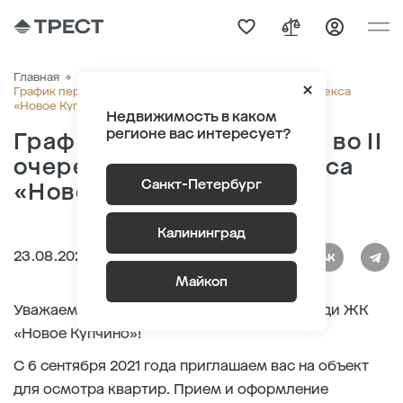
Главная
О компании
Новости
График передачи ключей во II очереди жилого комплекса
«Новое Купчино»
Недвижимость в каком
регионе вас интересует?
График передачи ключей во II
очереди жилого комплекса
Санкт-Петербург
«Новое Купчино»
Калининград
23.08.2021
Майкоп
Уважаемые покупатели квартир во II очереди ЖК
«Новое Купчино»!
С 6 сентября 2021 года приглашаем вас на объект
для осмотра квартир. Прием и оформление