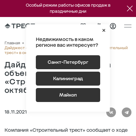
Особый режим работы офисов продаж в
праздничные дни
Недвижимость в каком
Главная
О компании
Новости
регионе вас интересует?
Дайджест строительства объектов компании «Строительный
трест» в октябре 2021 г.
Санкт-Петербург
Дайджест строительства
объектов компании
Калининград
«Строительный трест» в
октябре 2021 г.
Майкоп
18.11.2021
Компания «Строительный трест» сообщает о ходе