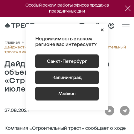
Особый режим работы офисов продаж в
праздничные дни
Недвижимость в каком
Главная
О компании
Новости
регионе вас интересует?
Дайджест строительства объектов компании «Строительный
трест» в июле 2021 г.
Санкт-Петербург
Дайджест строительства
объектов компании
Калининград
«Строительный трест» в
июле 2021 г.
Майкоп
27.08.2021
Компания «Строительный трест» сообщает о ходе