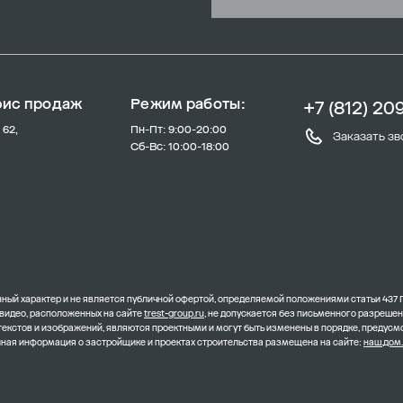
фис продаж
Режим работы:
+7 (812) 20
 62,
Пн-Пт: 9:00-20:00
Заказать зв
Сб-Вс: 10:00-18:00
ый характер и не является публичной офертой, определяемой положениями статьи 437 
 видео, расположенных на сайте
trest-group.ru
, не допускается без письменного разреше
 текстов и изображений, являются проектными и могут быть изменены в порядке, преду
олная информация о застройщике и проектах строительства размещена на сайте:
наш.дом