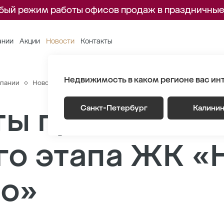
бый режим работы офисов продаж в праздничные
ании
Акции
Новости
Контакты
Недвижимость в каком регионе вас ин
пании
Новости
Открыты продажи квартир третьего этапа ЖК
ы продажи кв
Санкт-Петербург
Калини
го этапа ЖК «
но»