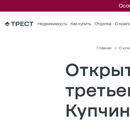
Осо
Недвижимость
Как купить
Отделка
О комп
Главная
О ком
Открыт
третье
Купчи