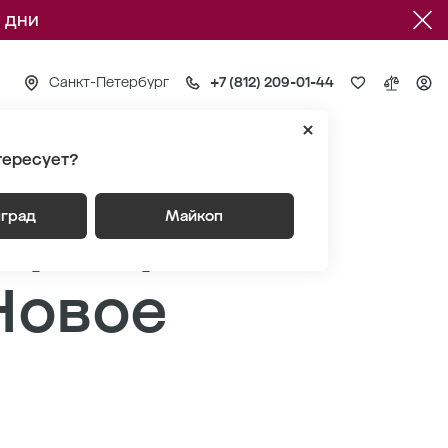
 дни
Санкт-Петербург
+7 (812) 209-01-44
тересует?
 «Новое Купчино»
артир
нград
Майкоп
Новое