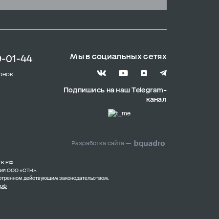
Мы в социальных сетях
9-01-44
онок
Подпишись на наш Telegram-
канал
Разработка сайта —
ГК РФ.
ния ООО «СТН».
смотренном действующим законодательством.
.рф