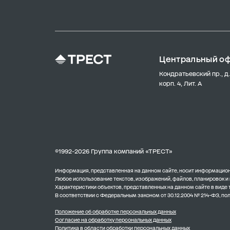
Центральный о
Кондратьевский пр., д.
корп. 4, Лит. А
©1992-2026 Группа компаний «ТРЕСТ»
Информация, представленная на данном сайте, носит информационн
Любое использование текстов, изображений, файлов, планировок и
Характеристики объектов, представленных на данном сайте в виде
В соответствии с Федеральным законом от 30.12.2004 № 214-ФЗ, п
Положение об обработке персональных данных
Согласие на обработку персональных данных
Политика в области обработки персональных данных