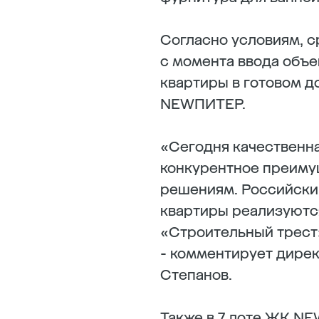
Согласно условиям, 
с момента ввода объе
квартиры в готовом д
NEWПИТЕР.
«Сегодня качественна
конкурентное преимущ
решениям. Российский
квартиры реализуются
«Строительный трест»
- комментирует дире
Степанов.
Также в 7 лоте ЖК N