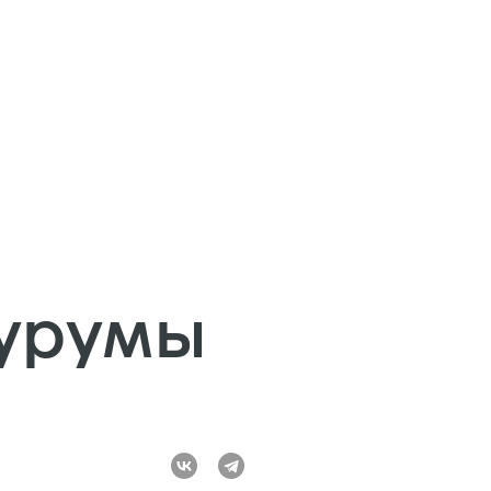
оурумы