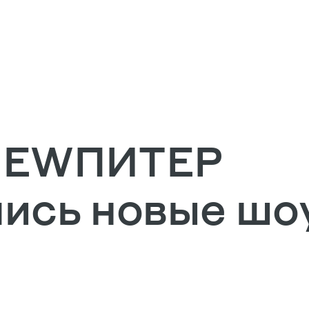
NEWПИТЕР
лись новые ш