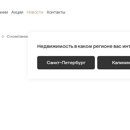
ании
Акции
Новости
Контакты
О компании
Новости
В ЖК NEWПИТЕР открылись новые 
Недвижимость в каком регионе вас ин
Санкт-Петербург
Калини