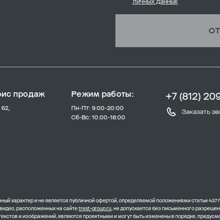
личных данных
ОТ
фис продаж
Режим работы:
+7 (812) 20
 62,
Пн-Пт: 9:00-20:00
Заказать зв
Сб-Вс: 10:00-18:00
ый характер и не является публичной офертой, определяемой положениями статьи 437 
 видео, расположенных на сайте
trest-group.ru
, не допускается без письменного разреше
 текстов и изображений, являются проектными и могут быть изменены в порядке, преду