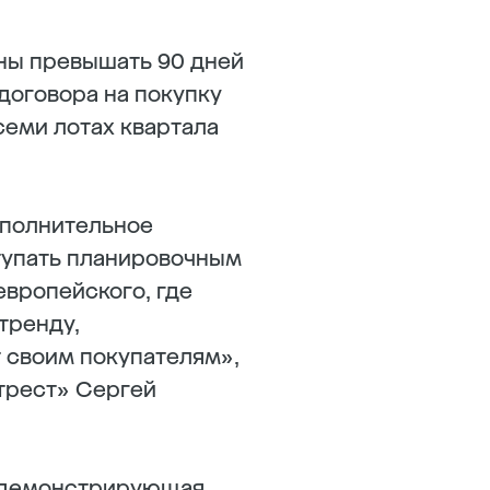
ны превышать 90 дней
договора на покупку
семи лотах квартала
ополнительное
тупать планировочным
вропейского, где
тренду,
 своим покупателям»,
трест» Сергей
, демонстрирующая