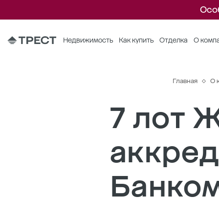
Осо
Недвижимость
Как купить
Отделка
О комп
Главная
О 
7 лот
аккре
Банко