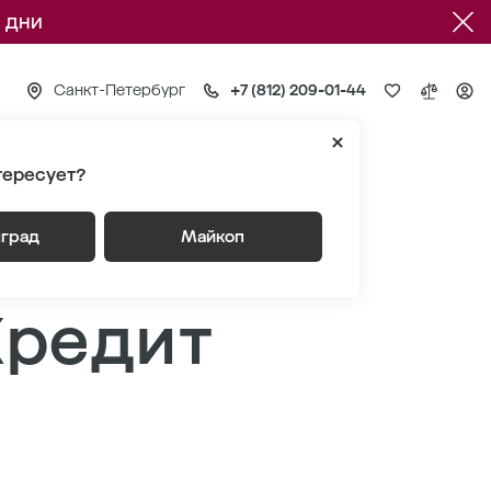
 дни
Санкт-Петербург
+7 (812) 209-01-44
тересует?
редит Банком»
нград
Майкоп
Кредит