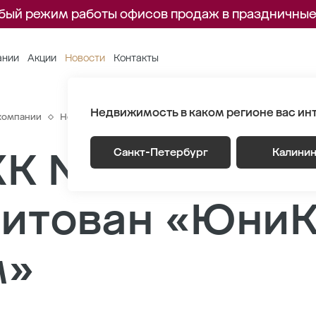
бый режим работы офисов продаж в праздничные
ании
Акции
Новости
Контакты
Недвижимость в каком регионе вас ин
компании
Новости
7 лот ЖК NEWПИТЕР аккредитован «ЮниК
 ЖК NEWПИТЕР
Санкт-Петербург
Калини
дитован «Юни
м»