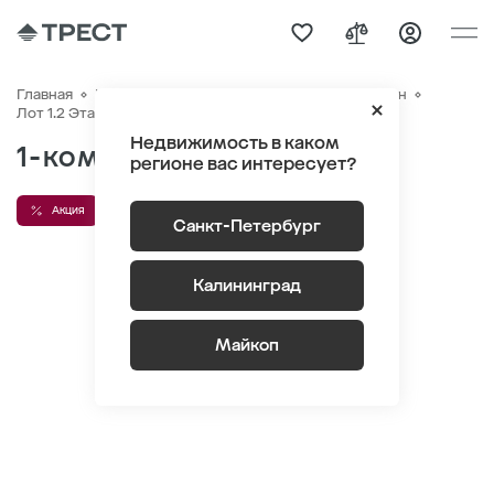
Главная
Квартиры
ЖК «Новый Питер»
Генплан
Квартира №239
Лот 1.2 Этаж 2
Секция 4
Недвижимость в каком
1-комнатная 41.9 м
2
регионе вас интересует?
Акция
Санкт-Петербург
Калининград
Майкоп