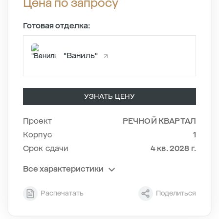
Цена по запросу
Готовая отделка:
"Ваниль"
УЗНАТЬ ЦЕНУ
Проект
РЕЧНОЙ КВАРТАЛ
Корпус
1
Срок сдачи
4 кв. 2028 г.
Все характеристики
Секция
3
Распечатать
Поделиться
Этаж
20/24
Тип планировки
3-4