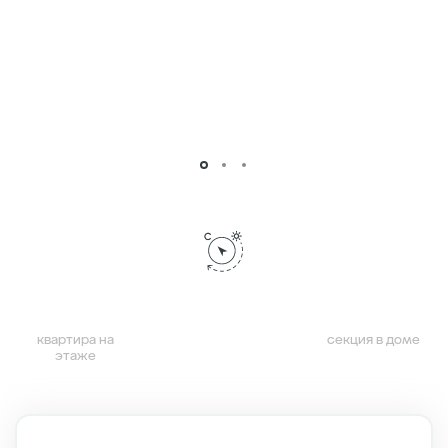
квартира на
секция в доме
этаже