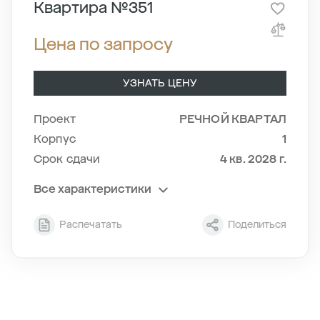
Квартира №351
Цена по запросу
УЗНАТЬ ЦЕНУ
Проект
РЕЧНОЙ КВАРТАЛ
Корпус
1
Срок сдачи
4 кв. 2028 г.
Все характеристики
Секция
2
Распечатать
Поделиться
Этаж
19/24
Тип планировки
2-1
2
Общая площадь , м
60.56
2
Жилая площадь , м
26.29
2