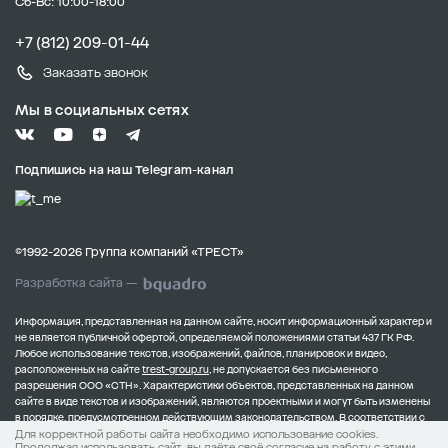
Сб-Вс: 10:00-18:00
+7 (812) 209-01-44
Заказать звонок
Мы в социальных сетях
Подпишись на наш Telegram-канал
©1992-2026 Группа компаний «ТРЕСТ»
Разработка сайта —
Информация, представленная на данном сайте, носит информационный характер и
не является публичной офертой, определяемой положениями статьи 437 ГК РФ.
Любое использование текстов, изображений, файлов, планировок и видео,
расположенных на сайте
trest-group.ru
, не допускается без письменного
разрешения ООО «СТН».
Характеристики объектов, представленных на данном
сайте в виде текстов и изображений, являются проектными и могут быть изменены
в порядке, предусмотренном действующим законодательством.
В соответствии с
Для корректной работы сайта необходимо использование cookies.
Федеральным законом от 30.12.2004 № 214-ФЗ, полная информация о застройщике
Продолжая использовать сайт, вы даёте своё согласие на работу с этими