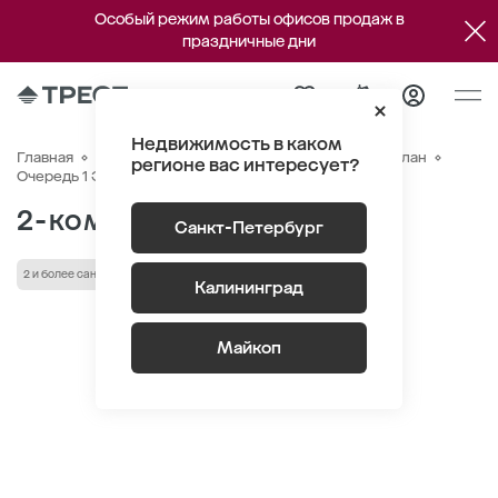
Особый режим работы офисов продаж в
праздничные дни
Недвижимость в каком
Главная
Квартиры
ЖК «Речной квартал»
Генплан
регионе вас интересует?
Квартира №351
Очередь 1 Этаж 19
Корпус 2
2-комнатная 60.56 м
2
Санкт-Петербург
2 и более санузла
Высота потолка 2.72 м
Калининград
Майкоп