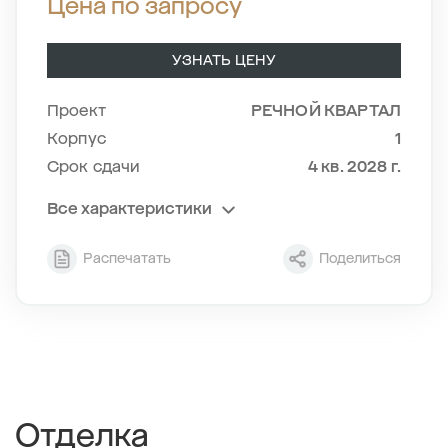
Цена по запросу
УЗНАТЬ ЦЕНУ
Проект
РЕЧНОЙ КВАРТАЛ
Корпус
1
Срок сдачи
4 кв. 2028 г.
Все характеристики
Секция
2
Распечатать
Поделиться
Этаж
15/24
Тип планировки
2-4
2
Общая площадь , м
62.45
2
Жилая площадь , м
25.35
2
Площадь кухни , м
16.86
Отделка