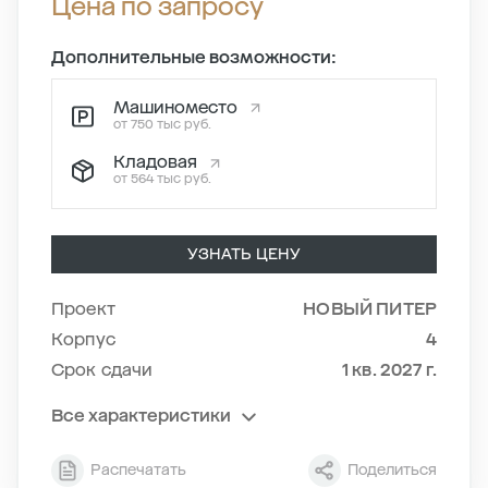
Цена по запросу
Дополнительные возможности:
Машиноместо
от 750 тыс руб.
Кладовая
от 564 тыс руб.
УЗНАТЬ ЦЕНУ
Проект
НОВЫЙ ПИТЕР
Корпус
4
Срок сдачи
1 кв. 2027 г.
Все характеристики
Секция
1
Распечатать
Поделиться