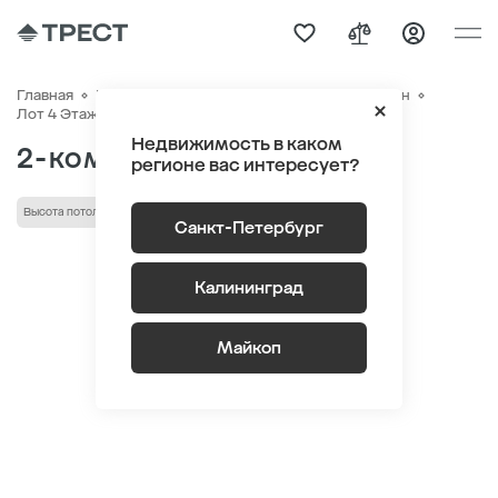
Главная
Квартиры
ЖК «Новый Питер»
Генплан
Квартира №81
Лот 4 Этаж 9
Секция 1
Недвижимость в каком
2-комнатная 52.23 м
2
регионе вас интересует?
Высота потолка 2.75 м
кладовая
Санкт-Петербург
Калининград
Майкоп