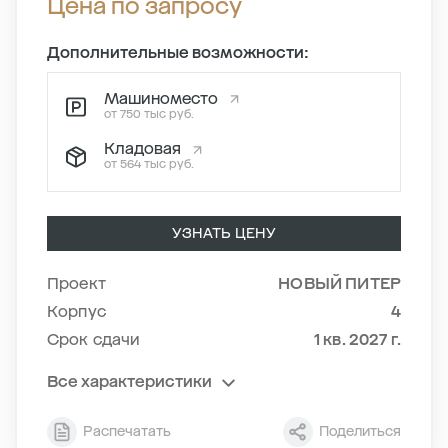
Цена по запросу
Дополнительные возможности:
Машиноместо
от 750 тыс руб.
Кладовая
от 564 тыс руб.
УЗНАТЬ ЦЕНУ
Проект
НОВЫЙ ПИТЕР
Корпус
4
Срок сдачи
1 кв. 2027 г.
Все характеристики
Секция
6
Распечатать
Поделиться