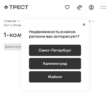
Главная
Квартиры
ЖК «Новый Питер»
Генплан
Квартира №359
Лот 4 Этаж 2
Секция 6
Недвижимость в каком
1-комнатная 39.02 м
2
регионе вас интересует?
Высота потолка 2.75 м
Санкт-Петербург
Калининград
Майкоп