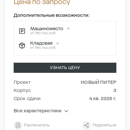
Цена по запросу
Дополнительные возможности:
Машиноместо
от 750 тыс руб.
Кладовая
от 564 тыс руб.
УЗНАТЬ ЦЕНУ
Проект
НОВЫЙ ПИТЕР
Корпус
3
Срок сдачи
4 кв. 2026 г.
Все характеристики
Секция
9
Распечатать
Поделиться