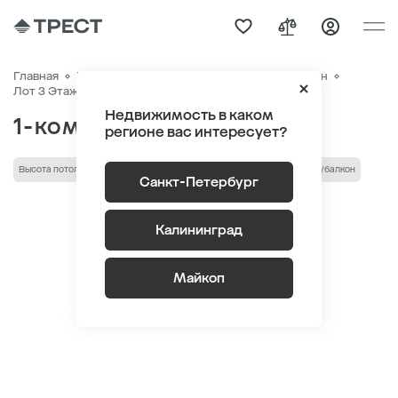
Главная
Квартиры
ЖК «Новый Питер»
Генплан
Квартира №477
Лот 3 Этаж 7
Секция 9
Недвижимость в каком
1-комнатная 40.07 м
2
регионе вас интересует?
Высота потолка 2.75 м
Кухня-гостиная
гардеробная
лоджия/балкон
Санкт-Петербург
Калининград
Майкоп