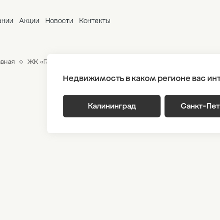
ании
Акции
Новости
Контакты
авная
ЖК «Гагарина 30»
Генплан
Корпус 3 Этаж 3
Секци
Недвижимость в каком регионе вас ин
Калининград
Санкт-Пе