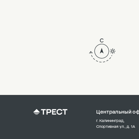
6
5
4
3
2
18
17
16
15
Центральный о
14
г. Калининград,
Спортивная ул., д. 1А
13