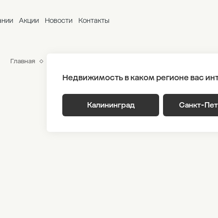
ании
Акции
Новости
Контакты
Главная
ЖК «Гагарина 30»
Генплан
Корпус 1 Этаж 17
Недвижимость в каком регионе вас ин
Калининград
Санкт-Пе