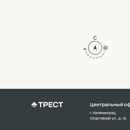
5
4
3
2
18
17
16
15
14
Центральный о
13
г. Калининград,
12
Спортивная ул., д. 1А