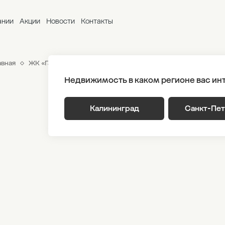
ании
Акции
Новости
Контакты
авная
ЖК «Гагарина 30»
Генплан
Корпус 1 Этаж 14
Секци
Недвижимость в каком регионе вас ин
Калининград
Санкт-Пе