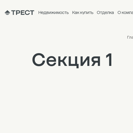
Недвижимость
Как купить
Отделка
О комп
Гл
Секция 1
9
8
7
6