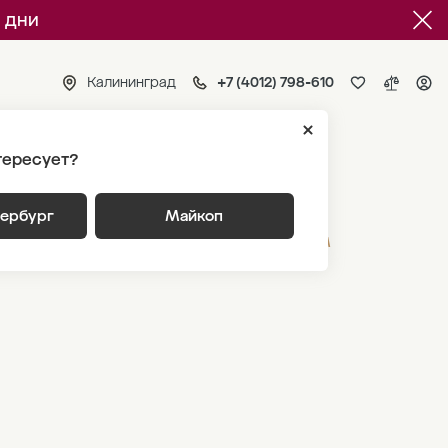
 дни
Калининград
+7 (4012) 798-610
тересует?
тербург
Майкоп
ВЫБРАТЬ ПО ПАРАМЕТРАМ