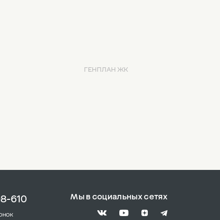
ГЕНПЛАН ЖК
Мы в социальных сетях
98-610
онок