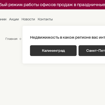
бый режим работы офисов продаж в праздничные
ании
Акции
Новости
Контакты
Недвижимость в каком регионе вас ин
Главная
ЖК «Гагарина 30»
Генплан
Корпус 2 Этаж 1
Калининград
Санкт-Пе