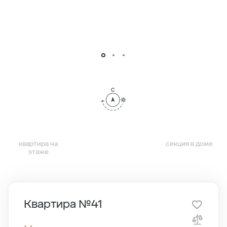
квартира на
секция в доме
этаже
Квартира №41