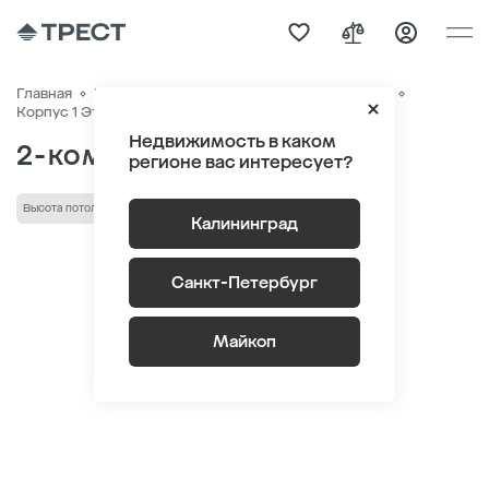
Главная
Квартиры
ЖК «Гагарина 30»
Генплан
Квартира №41
Корпус 1 Этаж 6
Секция 1
Недвижимость в каком
2-комнатная 56.5 м
2
регионе вас интересует?
Высота потолка 2,72 м
лоджия/балкон
Калининград
Санкт-Петербург
Майкоп