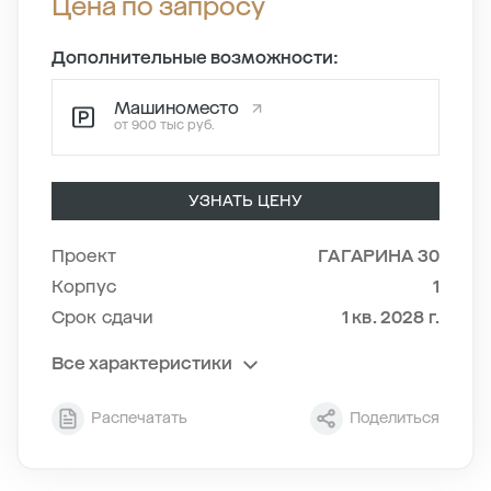
Цена по запросу
Дополнительные возможности:
Машиноместо
от 900 тыс руб.
УЗНАТЬ ЦЕНУ
Проект
ГАГАРИНА 30
Корпус
1
Срок сдачи
1 кв. 2028 г.
Все характеристики
Секция
1
Распечатать
Поделиться
Этаж
6/18
Тип планировки
1-5