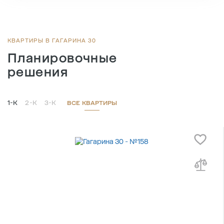
2
Общая площадь , м
56.5
2
Жилая площадь , м
26.2
2
Площадь кухни , м
15.8
КВАРТИРЫ В ГАГАРИНА 30
Планировочные
решения
1-К
2-К
3-К
ВСЕ КВАРТИРЫ