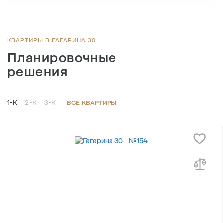
2
Общая площадь , м
54.5
2
Жилая площадь , м
24.1
2
Площадь кухни , м
18.9
КВАРТИРЫ В ГАГАРИНА 30
Планировочные
решения
1-К
2-К
3-К
ВСЕ КВАРТИРЫ