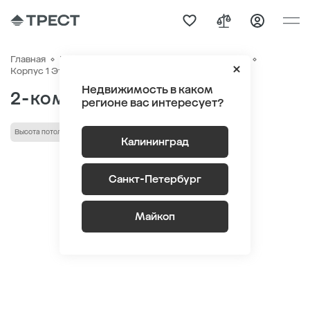
Главная
Квартиры
ЖК «Гагарина 30»
Генплан
Квартира №97
Корпус 1 Этаж 12
Секция 1
Недвижимость в каком
2-комнатная 54.5 м
2
регионе вас интересует?
Высота потолка 2,72 м
Кухня-гостиная
лоджия/балкон
Калининград
Санкт-Петербург
Майкоп