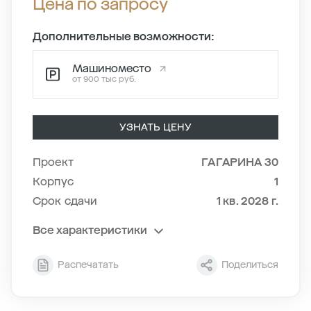
Цена по запросу
Дополнительные возможности:
Машиноместо
от 900 тыс руб.
УЗНАТЬ ЦЕНУ
Проект
ГАГАРИНА 30
Корпус
1
Срок сдачи
1 кв. 2028 г.
Все характеристики
Секция
1
Распечатать
Поделиться
Этаж
12/18
Тип планировки
1-7