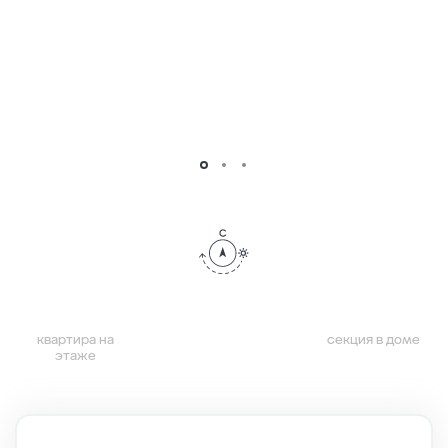
квартира на
секция в доме
этаже