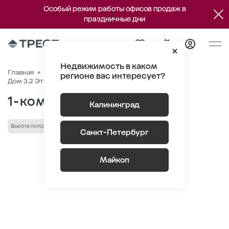
Особый режим работы офисов продаж в
праздничные дни
Недвижимость в каком
Главная
Квартиры
ЖК Речной парк
Генплан
регионе вас интересует?
Квартира №7
Дом 3.2 Этаж 1
Секция 1
1-комнатная 41.1 м
2
Калининград
Высота потолка 3.00 м
Санкт-Петербург
Майкоп