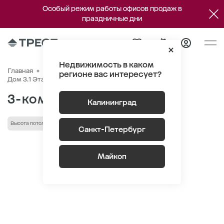
Особый режим работы офисов продаж в
праздничные дни
Недвижимость в каком
Главная
Квартиры
ЖК Речной парк
Генплан
регионе вас интересует?
Квартира №86
Дом 3.1 Этаж 3
Секция 2
3-комнатная 75.3 м
2
Калининград
Высота потолка 2,72 м
Санкт-Петербург
Майкоп