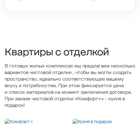
Этаж
3/7
Тип планировки
2-8
2
Общая площадь , м
75.3
2
Жилая площадь , м
39.4
2
Площадь кухни , м
14
Квартиры с отделкой
В готовых жилых комплексах мы предлагаем несколько
вариантов чистовой отделки , чтобы вы могли создать
пространство, идеально соответствующее вашему
вкусу и потребностям. При этом фиксируется цена
и список материалов на момент заключения договора.
При заказе чистовой отделки «Комфорт+» - кухня в
подарок!