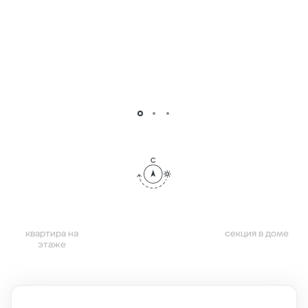
квартира на
секция в доме
этаже