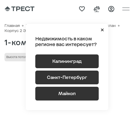
Главная
Квартиры
ЖК «Дом на Красной»
Генплан
Квартира №283
Корпус 2 Этаж 6
Секция 6
Недвижимость в каком
1-комнатная 35.9 м
2
регионе вас интересует?
Высота потолка 2.75 м
Калининград
Санкт-Петербург
Майкоп