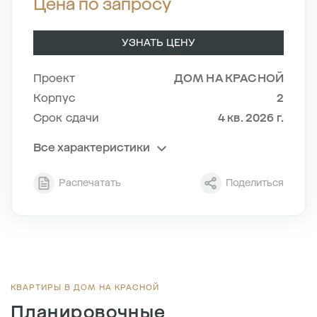
Цена по запросу
УЗНАТЬ ЦЕНУ
Проект
ДОМ НА КРАСНОЙ
Корпус
2
Срок сдачи
4 кв. 2026 г.
Все характеристики
Секция
6
Распечатать
Поделиться
Этаж
6/8
Тип планировки
6-4
2
Общая площадь , м
35.9
2
Жилая площадь , м
11.6
2
Площадь кухни , м
10.2
КВАРТИРЫ В ДОМ НА КРАСНОЙ
Планировочные