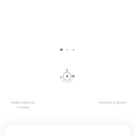
квартира на
секция в доме
этаже