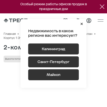
Особый режим работы офисов продаж в
праздничные дни
Недвижимость в каком
Главная
Квартиры
ЖК «Дом на Красной»
Генплан
регионе вас интересует?
Квартира №84
Корпус 1 Этаж 7
Секция 2
2-комнатная 70.8 м
2
Калининград
Высота потолка 2.75 м
Кухня-гостиная
Санкт-Петербург
Майкоп