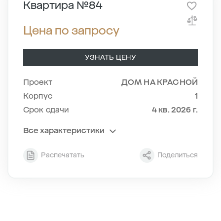
Квартира №84
Цена по запросу
УЗНАТЬ ЦЕНУ
Проект
ДОМ НА КРАСНОЙ
Корпус
1
Срок сдачи
4 кв. 2026 г.
Все характеристики
Секция
2
Распечатать
Поделиться
Этаж
7/8
Тип планировки
2-1
2
Общая площадь , м
70.8
2
Жилая площадь , м
24.7
2